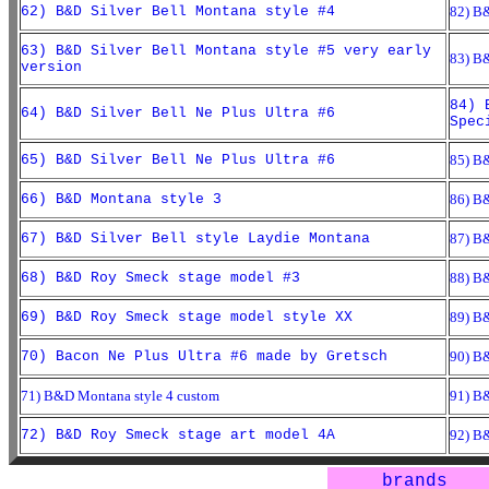
62) B&D Silver Bell Montana style #4
82) B&
63) B&D Silver Bell Montana style #5 very early
83) B&
version
84) 
64) B&D Silver Bell Ne Plus Ultra #6
Spec
65) B&D Silver Bell Ne Plus Ultra #6
85) B&
66) B&D Montana style 3
86) B
67) B&D Silver Bell style Laydie Montana
87) B&
68) B&D Roy Smeck stage model #3
88) B&
69) B&D Roy Smeck stage model style XX
89) B&
70) Bacon Ne Plus Ultra #6 made by Gretsch
90) B&
71) B&D Montana style 4 custom
91) B&
72) B&D Roy Smeck stage art model 4A
92) B&
brands