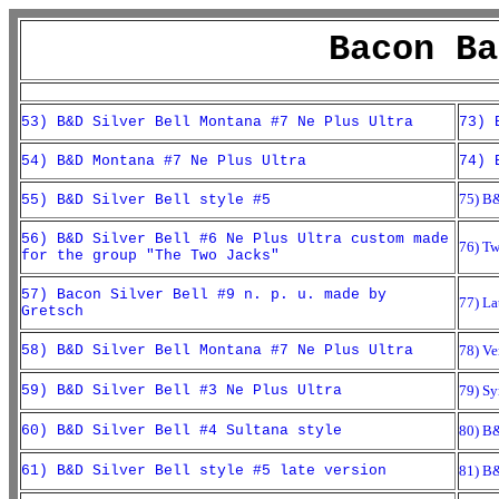
Bacon Ba
53) B&D Silver Bell Montana #7 Ne Plus Ultra
73) 
54) B&D Montana #7 Ne Plus Ultra
74) 
75) B&
55) B&D Silver Bell style #5
56) B&D Silver Bell #6 Ne Plus Ultra custom made
76) Tw
for the group "The Two Jacks"
57) Bacon Silver Bell #9 n. p. u. made by
77) La
Gretsch
58) B&D Silver Bell Montana #7 Ne Plus Ultra
78) Ve
59) B&D Silver Bell #3 Ne Plus Ultra
79) Sy
60) B&D Silver Bell #4 Sultana style
80) B
61) B&D Silver Bell style #5 late version
81) B